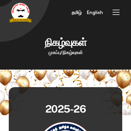
எம்மைப்பற்றி
ஆசிரியர்கள்
தமிழ்
English
பாடத்திட்டம்
பள்ளி நாட்கள்
பள்ளி விதிமுறைகள்
பதிவு தரவுகள்
மதிப்பீட்டு கொள்கை 
நிகழ்வுகள்
நிகழ்வுகள்
காணொளி
முகப்பு
/
நிகழ்வுகள்
தொடர்பு கொள்ள
KTS Portal
2025-26